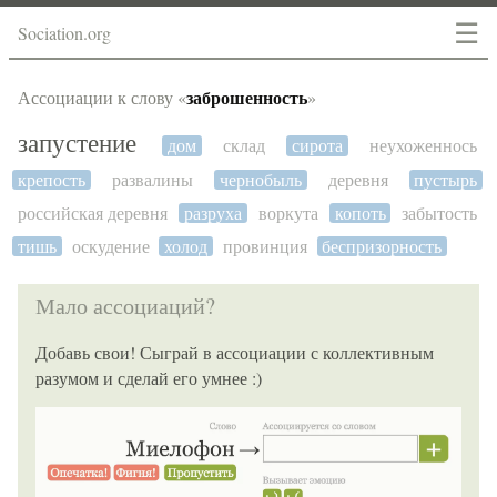
☰
Sociation.org
заброшенность
Ассоциации к слову «
»
запустение
дом
склад
сирота
неухоженнось
крепость
развалины
чернобыль
деревня
пустырь
российская деревня
разруха
воркута
копоть
забытость
тишь
оскудение
холод
провинция
беспризорность
Мало ассоциаций?
Добавь свои! Сыграй в ассоциации с коллективным
разумом и сделай его умнее :)