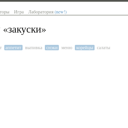
торы
Игра
Лаборатория
(new!)
 «
закуски
»
т
аппетит
выпивка
снэки
меню
корейцы
салаты