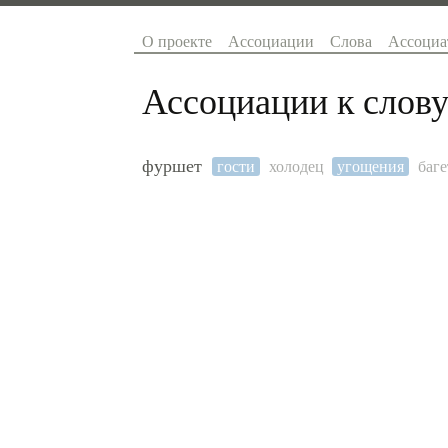
О проекте
Ассоциации
Слова
Ассоциа
Ассоциации к слову
фуршет
гости
холодец
угощения
баге