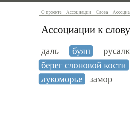
О проекте
Ассоциации
Слова
Ассоциа
Ассоциации к слову
даль
буян
русалк
берег слоновой кости
лукоморье
замор