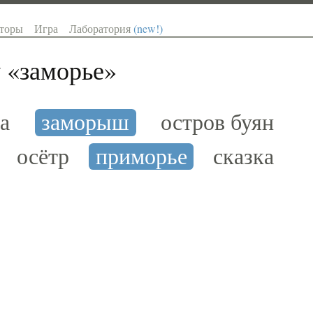
торы
Игра
Лаборатория
(new!)
 «
заморье
»
а
заморыш
остров буян
осётр
приморье
сказка