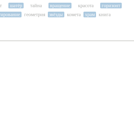
т
шатёр
тайна
вращение
красота
горизонт
тирование
геометрия
звёзды
комета
храм
книга