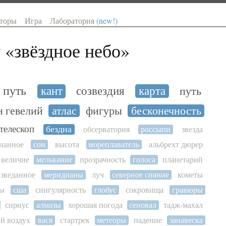
торы
Игра
Лаборатория
(new!)
 «
звёздное небо
»
 путь
кант
созвездия
карта
путь
н гевелий
атлас
фигуры
бесконечность
телескоп
бездна
обсерватория
россыпи
звезда
нанное
сон
высота
мореплаватель
альбрехт дюрер
величие
мелькание
прозрачность
голоса
планетарий
зведанное
меридианы
луч
северное сияние
кометы
ты
сша
сингулярность
глобус
сокровища
гравюры
сириус
алмазы
хорошая погода
сеновал
тадж-махал
й воздух
вася
стартрек
метеоры
падение
занавеска