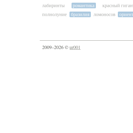
лабиринты
романтика
красный гиган
полнолуние
бразилия
ломоносов
ориен
2009–2026 ©
ur001