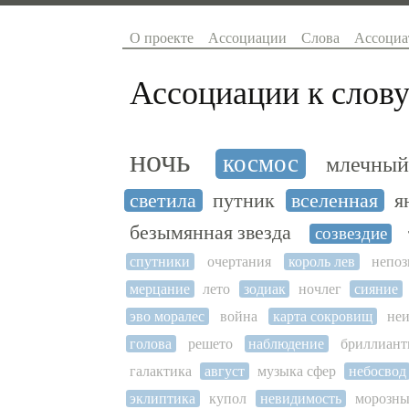
О проекте
Ассоциации
Слова
Ассоциа
Ассоциации к слову
ночь
космос
млечный
светила
путник
вселенная
я
безымянная звезда
созвездие
спутники
очертания
король лев
непоз
мерцание
лето
зодиак
ночлег
сияние
эво моралес
война
карта сокровищ
неи
голова
решето
наблюдение
бриллиан
галактика
август
музыка сфер
небосвод
эклиптика
купол
невидимость
морозны