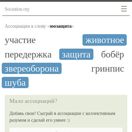
☰
Sociation.org
зоозащита
Ассоциации к слову «
»
участие
животное
передержка
защита
бобёр
звереоборона
гринпис
шуба
Мало ассоциаций?
Добавь свои! Сыграй в ассоциации с коллективным
разумом и сделай его умнее :)