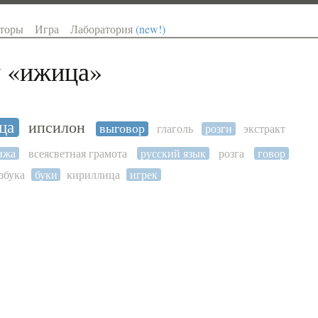
торы
Игра
Лаборатория
(new!)
 «
ижица
»
ца
ипсилон
выговор
глаголь
розги
экстракт
ижа
всеясветная грамота
русский язык
розга
говор
збука
буки
кириллица
игрек