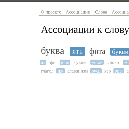
О проекте
Ассоциации
Слова
Ассоциа
Ассоциации к слову
буква
ять
фита
букви
аз
фи
вязь
буквы
устав
слово
ж
глагол
иж
славянизм
русь
хер
рцы
а