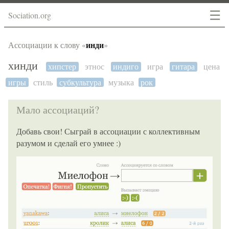
☰
Sociation.org
инди
Ассоциации к слову «
»
хинди
хипстер
этнос
индиго
игра
гитара
цена
игры
стиль
субкультура
музыка
рок
Мало ассоциаций?
Добавь свои! Сыграй в ассоциации с коллективным
разумом и сделай его умнее :)