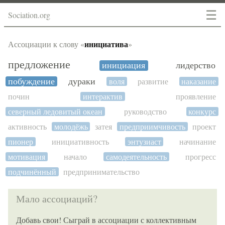
☰
Sociation.org
инициатива
Ассоциации к слову «
»
предложение
инициация
лидерство
побуждение
дураки
воля
развитие
наказание
почин
интерактив
проявление
северный ледовитый океан
руководство
конкурс
активность
молодёжь
затея
предприимчивость
проект
пионер
инициативность
энтузиаст
начинание
мотивация
начало
самодеятельность
прогресс
подчинённый
предпринимательство
Мало ассоциаций?
Добавь свои! Сыграй в ассоциации с коллективным