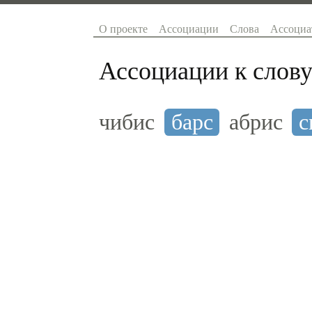
О проекте
Ассоциации
Слова
Ассоциа
Ассоциации к слову
чибис
барс
абрис
с