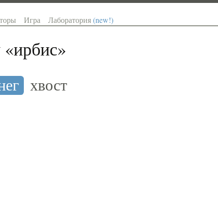
торы
Игра
Лаборатория
(new!)
 «
ирбис
»
нег
хвост