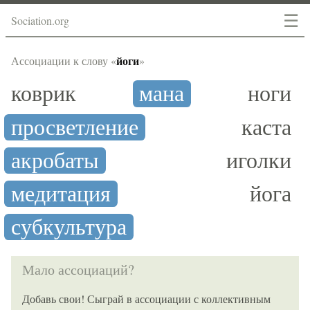
☰
Sociation.org
йоги
Ассоциации к слову «
»
коврик
мана
ноги
просветление
каста
акробаты
иголки
медитация
йога
субкультура
Мало ассоциаций?
Добавь свои! Сыграй в ассоциации с коллективным