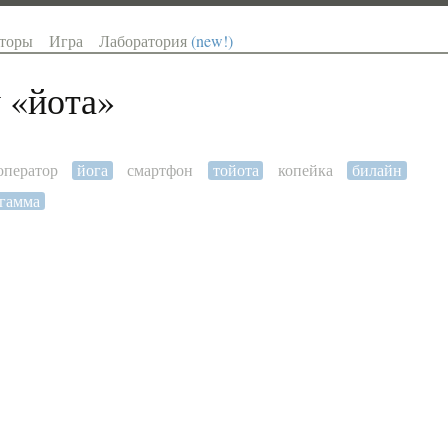
торы
Игра
Лаборатория
(new!)
 «
йота
»
оператор
йога
смартфон
тойота
копейка
билайн
гамма