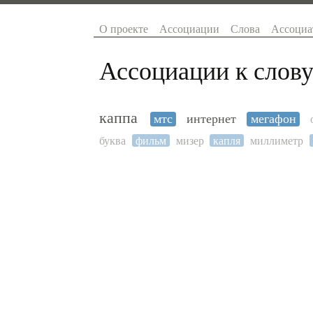
О проекте
Ассоциации
Слова
Ассоциа
Ассоциации к слову
каппа
мтс
интернет
мегафон
буква
фильм
мизер
капля
миллиметр