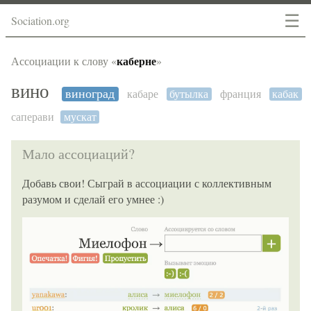
☰
Sociation.org
каберне
Ассоциации к слову «
»
вино
виноград
кабаре
бутылка
франция
кабак
саперави
мускат
Мало ассоциаций?
Добавь свои! Сыграй в ассоциации с коллективным
разумом и сделай его умнее :)