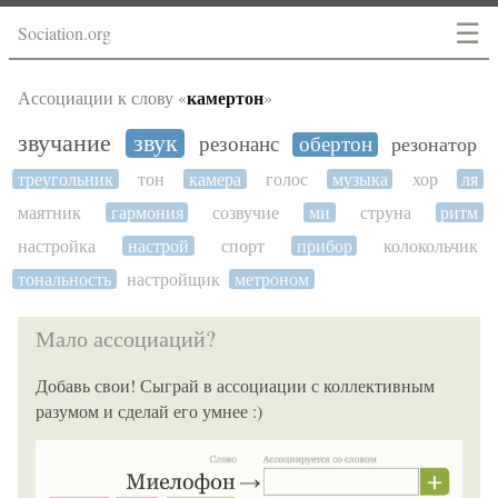
☰
Sociation.org
камертон
Ассоциации к слову «
»
звучание
звук
резонанс
обертон
резонатор
треугольник
тон
камера
голос
музыка
хор
ля
маятник
гармония
созвучие
ми
струна
ритм
настройка
настрой
спорт
прибор
колокольчик
тональность
настройщик
метроном
Мало ассоциаций?
Добавь свои! Сыграй в ассоциации с коллективным
разумом и сделай его умнее :)