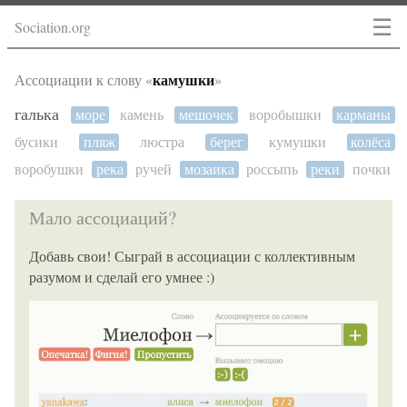
☰
Sociation.org
камушки
Ассоциации к слову «
»
галька
море
камень
мешочек
воробышки
карманы
бусики
пляж
люстра
берег
кумушки
колёса
воробушки
река
ручей
мозаика
россыпь
реки
почки
Мало ассоциаций?
Добавь свои! Сыграй в ассоциации с коллективным
разумом и сделай его умнее :)