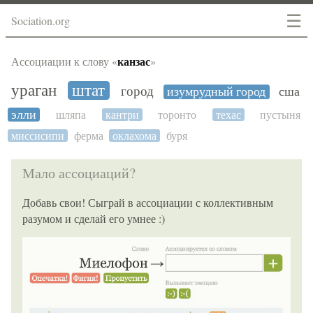
☰
Sociation.org
канзас
Ассоциации к слову «
»
ураган
штат
город
изумрудный город
сша
элли
шляпа
кантри
торонто
техас
пустыня
миссисипи
ферма
оклахома
буря
Мало ассоциаций?
Добавь свои! Сыграй в ассоциации с коллективным
разумом и сделай его умнее :)