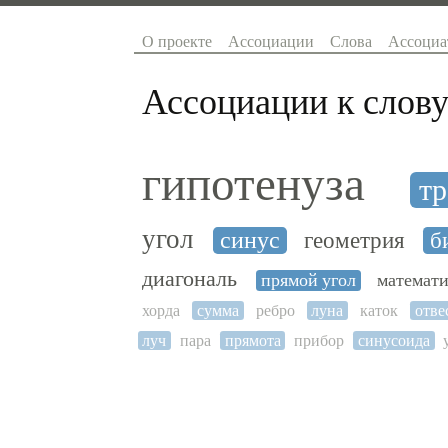
О проекте
Ассоциации
Слова
Ассоциа
Ассоциации к слову
гипотенуза
тр
угол
синус
геометрия
б
диагональ
прямой угол
математ
хорда
сумма
ребро
луна
каток
отве
луч
пара
прямота
прибор
синусоида