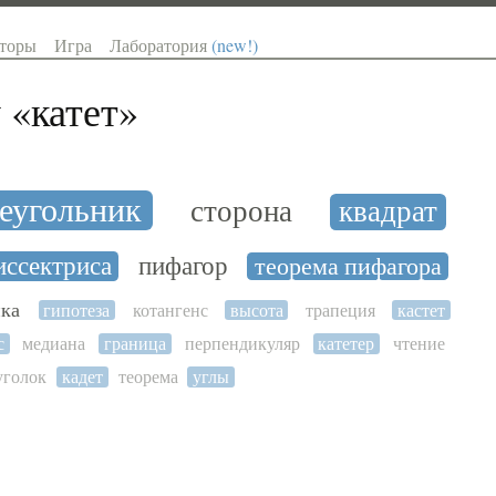
торы
Игра
Лаборатория
(new!)
 «
катет
»
еугольник
сторона
квадрат
иссектриса
пифагор
теорема пифагора
ика
гипотеза
котангенс
высота
трапеция
кастет
с
медиана
граница
перпендикуляр
катетер
чтение
уголок
кадет
теорема
углы