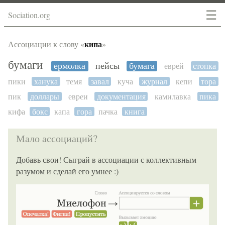
☰
Sociation.org
кипа
Ассоциации к слову «
»
бумаги
ермолка
пейсы
бумага
еврей
стопка
пики
ханука
темя
завал
куча
журнал
кепи
тора
пик
доллары
евреи
документация
камилавка
пика
кифа
бокс
капа
гора
пачка
книга
Мало ассоциаций?
Добавь свои! Сыграй в ассоциации с коллективным
разумом и сделай его умнее :)