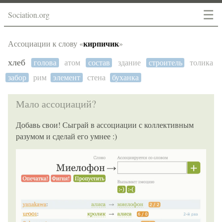
☰
Sociation.org
кирпичик
Ассоциации к слову «
»
хлеб
голова
атом
состав
здание
строитель
толика
забор
рим
элемент
стена
буханка
Мало ассоциаций?
Добавь свои! Сыграй в ассоциации с коллективным
разумом и сделай его умнее :)