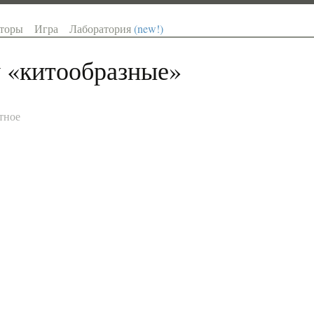
торы
Игра
Лаборатория
(new!)
 «
китообразные
»
тное