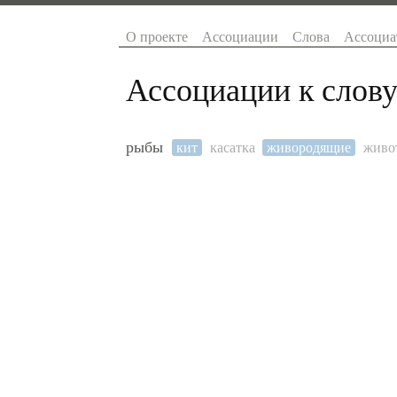
О проекте
Ассоциации
Слова
Ассоциа
Ассоциации к слову
рыбы
кит
касатка
живородящие
живо