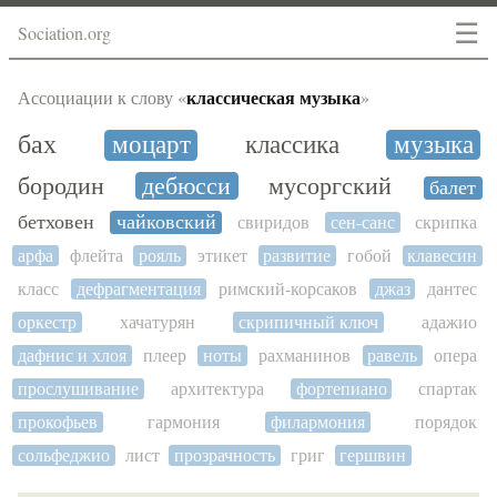
☰
Sociation.org
классическая музыка
Ассоциации к слову «
»
бах
моцарт
классика
музыка
бородин
дебюсси
мусоргский
балет
бетховен
чайковский
свиридов
сен-санс
скрипка
арфа
флейта
рояль
этикет
развитие
гобой
клавесин
класс
дефрагментация
римский-корсаков
джаз
дантес
оркестр
хачатурян
скрипичный ключ
адажио
дафнис и хлоя
плеер
ноты
рахманинов
равель
опера
прослушивание
архитектура
фортепиано
спартак
прокофьев
гармония
филармония
порядок
сольфеджио
лист
прозрачность
григ
гершвин