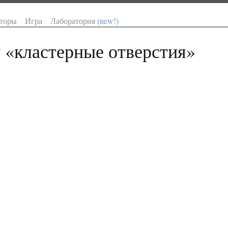
торы
Игра
Лаборатория
(new!)
 «
кластерные отверстия
»