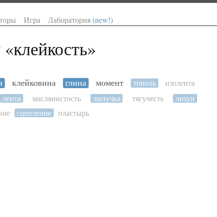
торы
Игра
Лаборатория
(new!)
 «
клейкость
»
ч
клейковина
глина
момент
тополь
изолента
лента
маслянистость
липучка
тягучесть
лизун
ние
сцепление
пластырь