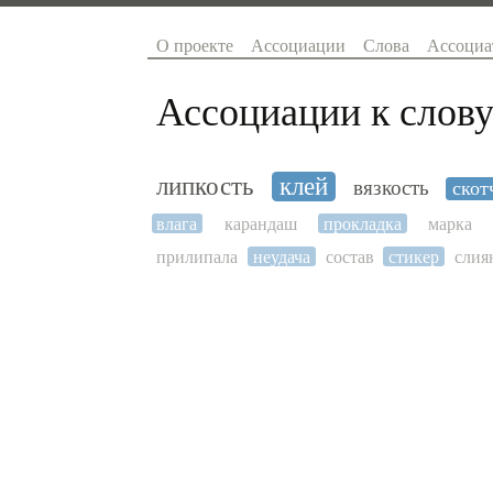
О проекте
Ассоциации
Слова
Ассоциа
Ассоциации к слову
липкость
клей
вязкость
скот
влага
карандаш
прокладка
марка
прилипала
неудача
состав
стикер
слия