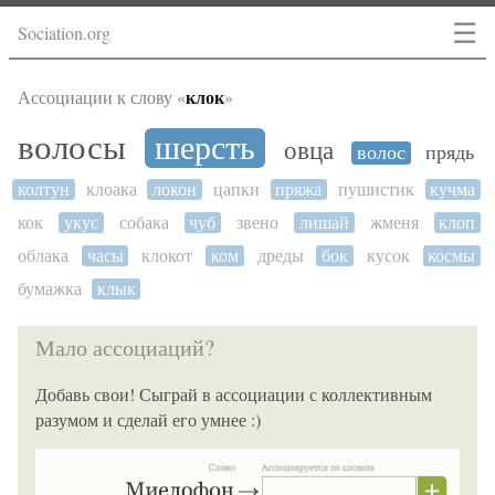
☰
Sociation.org
клок
Ассоциации к слову «
»
волосы
шерсть
овца
волос
прядь
колтун
клоака
локон
цапки
пряжа
пушистик
кучма
кок
укус
собака
чуб
звено
лишай
жменя
клоп
облака
часы
клокот
ком
дреды
бок
кусок
космы
бумажка
клык
Мало ассоциаций?
Добавь свои! Сыграй в ассоциации с коллективным
разумом и сделай его умнее :)