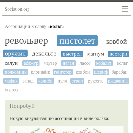
☰
Sociation.org
кольт
Ассоциации к слову «
»
револьвер
пистолет
ковбой
оружие
декольте
выстрел
магнум
вестерн
салун
абажур
маузер
наган
лассо
кобальт
вольт
полковник
клондайк
гангстер
ковбои
шериф
барабан
мафия
запад
калибр
пуля
ствол
рукоять
ржавчина
угроза
Попробуй
Новую визуализацию ассоциаций в виде облака: