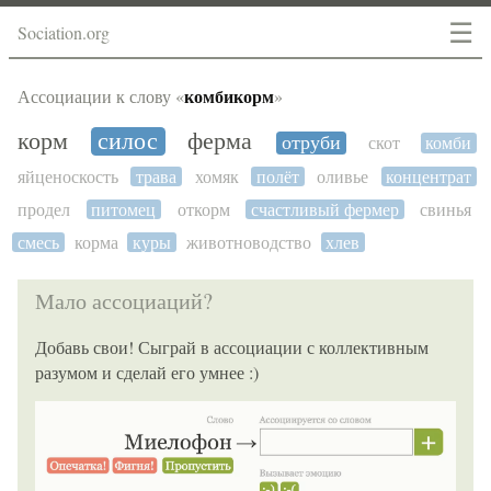
☰
Sociation.org
комбикорм
Ассоциации к слову «
»
корм
силос
ферма
отруби
скот
комби
яйценоскость
трава
хомяк
полёт
оливье
концентрат
продел
питомец
откорм
счастливый фермер
свинья
смесь
корма
куры
животноводство
хлев
Мало ассоциаций?
Добавь свои! Сыграй в ассоциации с коллективным
разумом и сделай его умнее :)