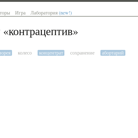
торы
Игра
Лаборатория
(new!)
 «
контрацептив
»
норея
колесо
концентрат
сохранение
абортарий