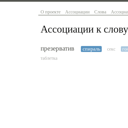
О проекте
Ассоциации
Слова
Ассоциа
Ассоциации к слову
презерватив
спираль
секс
го
таблетка