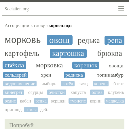
☰
Sociation.org
корнеплод
Ассоциации к слову «
»
морковь
овощ
редька
репа
картофель
картошка
брюква
свёкла
морковка
корешок
овощи
сельдерей
хрен
редиска
топинамбур
видоизменение
имбирь
котёл
заяц
корень
батат
винегрет
огурцы
очистки
капуста
ботва
клубень
редис
кабан
репка
вершки
турнепс
корни
медведка
приплод
земля
дейл
Попробуй