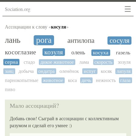
☰
Sociation.org
косуля
Ассоциации к слову «
»
лань
рога
антилопа
сосуля
косоглазие
козуля
олень
косуха
газель
серна
стадо
дикое животное
лама
скорость
зозуля
заяц
добыча
ондатра
оленёнок
испуг
косяк
лапуля
парнокопытные
животное
коса
дичь
нежность
глаза
пиво
Мало ассоциаций?
Добавь свои! Сыграй в ассоциации с коллективным
разумом и сделай его умнее :)