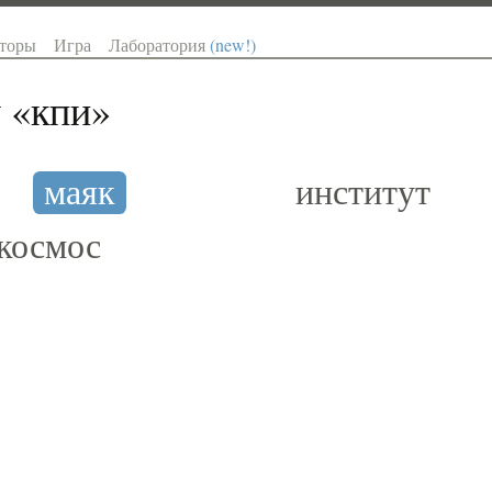
торы
Игра
Лаборатория
(new!)
 «
кпи
»
маяк
институт
космос