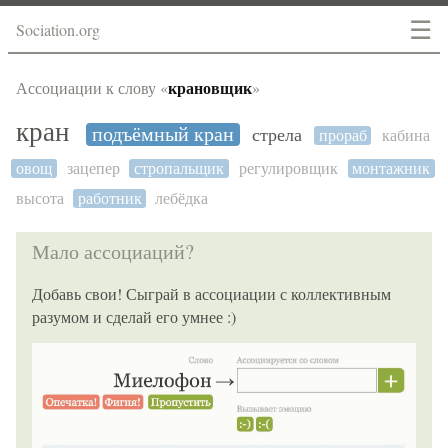
☰
Sociation.org
крановщик
Ассоциации к слову «
»
кран
подъёмный кран
стрела
прораб
кабина
овощ
зацепер
стропальщик
регулировщик
монтажник
высота
работник
лебёдка
Мало ассоциаций?
Добавь свои! Сыграй в ассоциации с коллективным
разумом и сделай его умнее :)