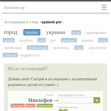
☰
Sociation.org
кривой рог
Ассоциации к слову «
»
город
пенис
украина
руда
криворожье
архар
квартал
рот
рог
носорог
корова
село
запорожье
зеленоград
рогатина
бык
захолустье
циклоп
мудрёность
Мало ассоциаций?
Добавь свои! Сыграй в ассоциации с коллективным
разумом и сделай его умнее :)