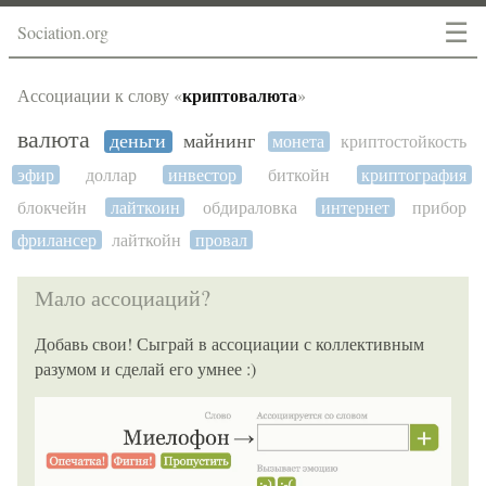
☰
Sociation.org
криптовалюта
Ассоциации к слову «
»
валюта
деньги
майнинг
монета
криптостойкость
эфир
доллар
инвестор
биткойн
криптография
блокчейн
лайткоин
обдираловка
интернет
прибор
фрилансер
лайткойн
провал
Мало ассоциаций?
Добавь свои! Сыграй в ассоциации с коллективным
разумом и сделай его умнее :)