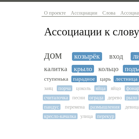
О проекте
Ассоциации
Слова
Ассоциа
Ассоциации к слову
дом
козырёк
вход
л
калитка
крыло
кольцо
подъ
ступенька
парадное
царь
лестница
заяц
порча
цоколь
яйца
яйцо
фонар
считалочка
песни
ограда
дерево
рыло
пандус
перемена
размышления
девиц
кресло-качалка
улица
перекур