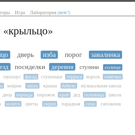
торы
Игра
Лаборатория
(new!)
 «
крыльцо
»
ицо
дверь
изба
порог
завалинка
езд
посиделки
деревня
ступени
солнце
таунхаус
фасад
ступеньки
терраса
король
семечки
ь
коврик
запах
крыша
бабули
музыкальная школа
двор
веранда
пирожок
край
дед
половица
школа
а
колесо
цветы
скрип
парадная
сени
сапожник