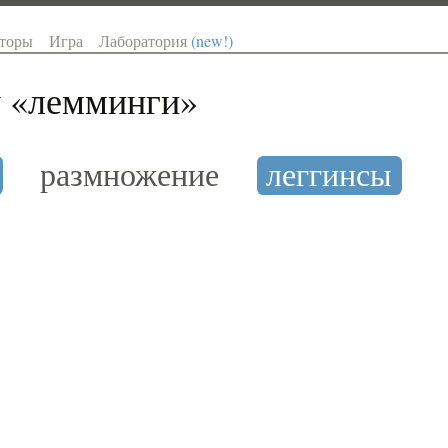
торы
Игра
Лаборатория
(new!)
 «
лемминги
»
размножение
леггинсы