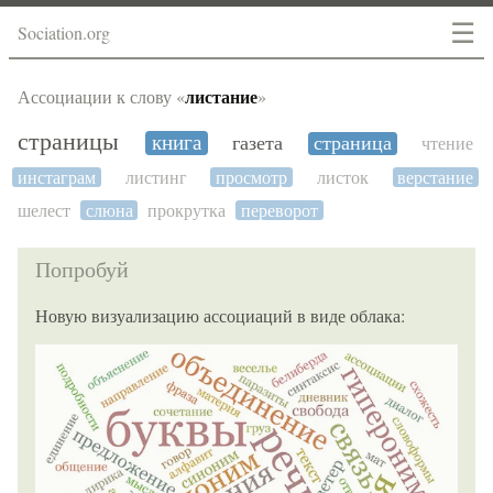
☰
Sociation.org
листание
Ассоциации к слову «
»
страницы
книга
газета
страница
чтение
инстаграм
листинг
просмотр
листок
верстание
шелест
слюна
прокрутка
переворот
Попробуй
Новую визуализацию ассоциаций в виде облака: