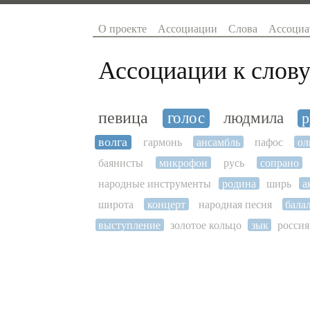
О проекте
Ассоциации
Слова
Ассоциа
Ассоциации к слову
певица
голос
людмила
р
волга
гармонь
ансамбль
пафос
ол
баянисты
микрофон
русь
сопрано
народные инструменты
родина
ширь
а
широта
концерт
народная песня
бала
выступление
золотое кольцо
зык
россия