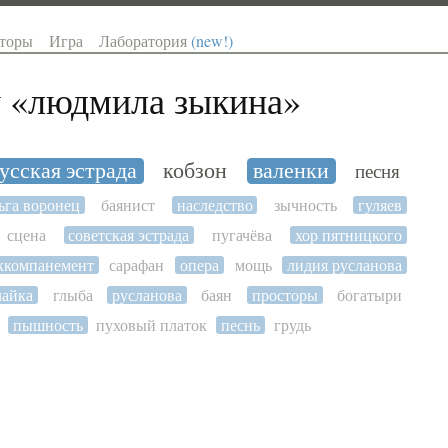
торы
Игра
Лаборатория
(new!)
 «
людмила зыкина
»
усская эстрада
кобзон
валенки
песня
ьга воронец
баянист
наследство
зычность
гуляев
сцена
советская эстрада
пугачёва
хор пятницкого
ккомпанемент
сарафан
опера
мощь
лидия русланова
лайка
глыба
русланова
баян
просторы
богатыри
пышность
пуховый платок
песнь
грудь