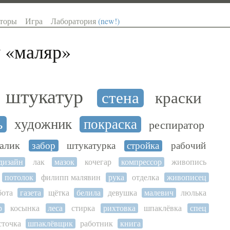
торы
Игра
Лаборатория
(new!)
 «
маляр
»
штукатур
стена
краски
ь
художник
покраска
респиратор
алик
забор
штукатурка
стройка
рабочий
дизайн
лак
мазок
кочегар
компрессор
живопись
потолок
филипп малявин
рука
отделка
живописец
бота
газета
щётка
белила
девушка
малевич
люлька
р
косынка
леса
стирка
рихтовка
шпаклёвка
спец
сточка
шпаклёвщик
работник
книга