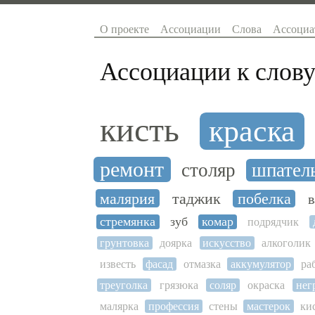
О проекте
Ассоциации
Слова
Ассоциа
Ассоциации к слову
кисть
краска
ремонт
столяр
шпател
малярия
таджик
побелка
в
стремянка
зуб
комар
подрядчик
грунтовка
доярка
искусство
алкоголик
известь
фасад
отмазка
аккумулятор
ра
треуголка
грязюка
соляр
окраска
нег
малярка
профессия
стены
мастерок
ки