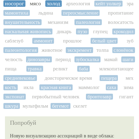
носорог
мясо
холод
археология
кейт уолкер
эра
мамонтиха
льдина
переосмысление
пропитание
внушительность
механизм
палеология
волосатость
наскальная живопись
дикарь
пузо
глупец
крокодил
саблезуб
аммонит
прошлое
белый цвет
зуб
палеонтология
животное
экскремент
толпа
слонёнок
челюсть
динозавры
период
зубоскалка
мамай
шаги
пища
травка
реликт
баба
млекопитающее
средневековье
доисторическое время
пещера
мех
кость
икла
красная книга
маммолог
саха
зима
экспонат
первобытный человек
бронтозавр
гигант
шкура
мультфильм
бегемот
скелет
Попробуй
Новую визуализацию ассоциаций в виде облака: