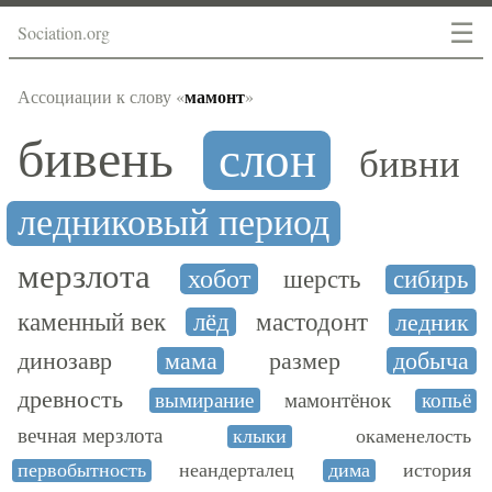
☰
Sociation.org
мамонт
Ассоциации к слову «
»
бивень
слон
бивни
ледниковый период
мерзлота
хобот
шерсть
сибирь
каменный век
лёд
мастодонт
ледник
динозавр
мама
размер
добыча
древность
вымирание
мамонтёнок
копьё
вечная мерзлота
клыки
окаменелость
первобытность
неандерталец
дима
история