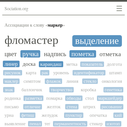
☰
Sociation.org
маркер
Ассоциации к слову «
»
фломастер
выделение
цвет
ручка
надпись
пометка
отметка
линер
доска
карандаш
метка
показатель
долгота
рисунок
карта
рак
уровень
идентификатор
штамп
маклер
симптом
флажок
линия
стекло
онкология
знак
баллончик
творчество
коробка
генетика
родинка
разметка
помарка
обводы
стол
маркшейдер
письмо
отличие
желток
стена
штрих
рисование
урна
фетиш
желудок
пунктир
опечатка
кий
выявление
пенал
тег
перманентность
стикер
изотоп