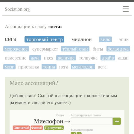
☰
Sociation.org
мега
Ассоциации к слову «
»
сега
торговый центр
миллион
кило
эпик
мороженое
супермаркет
тёплый стан
биты
белая дача
измерение
дача
икея
величие
толкучка
драйв
ашан
мозг
приставка
тонна
нега
мегалодон
вега
Мало ассоциаций?
Добавь свои! Сыграй в ассоциации с коллективным
разумом и сделай его умнее :)