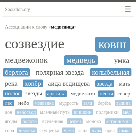
☰
Sociation.org
медведица
Ассоциации к слову «
»
созвездие
ковш
медвежонок
медведь
умка
берлога
полярная звезда
колыбельная
река
хопёр
аида ведищева
звезда
мать
полюс
звёзды
арктика
медвежата
песня
север
лес
небо
медведка
мудрость
заяц
берёза
льдина
дон
небосвод
млечный путь
шишкин
полярники
мёд
ягоды
болото
вселенная
цефей
молоко
астрономия
гора
зимовка
сгущёнка
мама
лапа
дура
орёл
самка