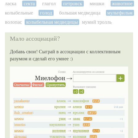
ласка
секта
глагол
петровск
мишки
животное
колыбельные
голод
большая медведица
мультфильм
волопас
колыбельная медведицы
мумий тролль
Мало ассоциаций?
Добавь свои! Сыграй в ассоциации с коллективным
разумом и сделай его умнее :)