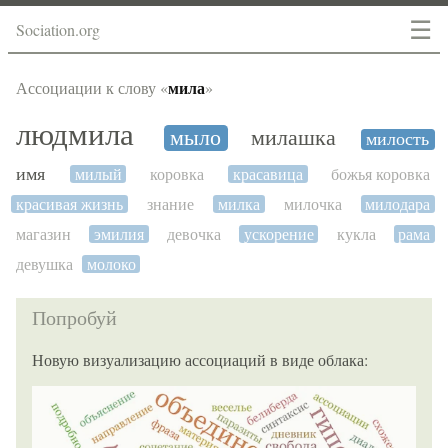
☰
Sociation.org
мила
Ассоциации к слову «
»
людмила
мыло
милашка
милость
имя
милый
коровка
красавица
божья коровка
красивая жизнь
знание
милка
милочка
милодара
магазин
эмилия
девочка
ускорение
кукла
рама
девушка
молоко
Попробуй
Новую визуализацию ассоциаций в виде облака: