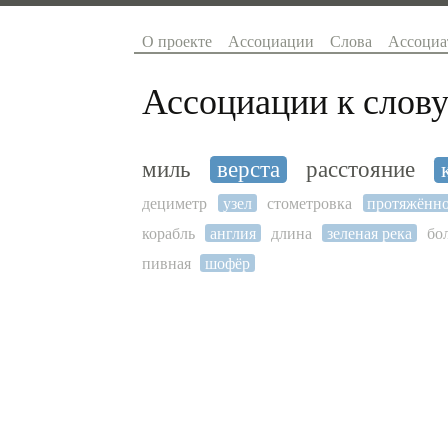
О проекте
Ассоциации
Слова
Ассоциа
Ассоциации к слову
миль
верста
расстояние
дециметр
узел
стометровка
протяжённо
корабль
англия
длина
зеленая река
бо
пивная
шофёр