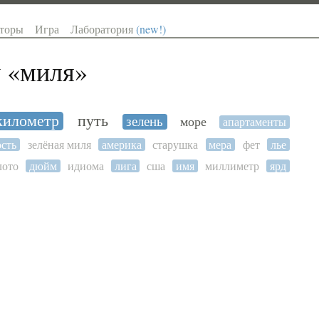
торы
Игра
Лаборатория
(new!)
 «
миля
»
километр
путь
зелень
море
апартаменты
сть
зелёная миля
америка
старушка
мера
фет
лье
лото
дюйм
идиома
лига
сша
имя
миллиметр
ярд