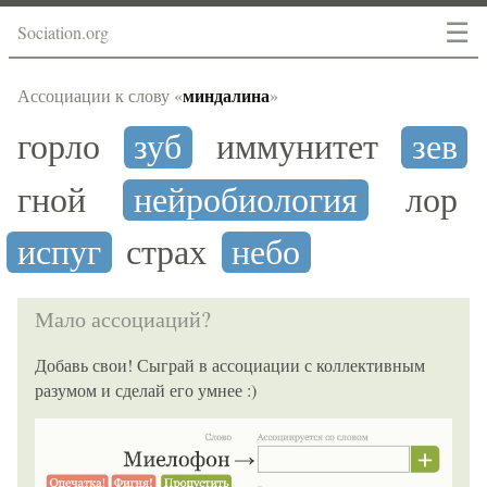
☰
Sociation.org
миндалина
Ассоциации к слову «
»
горло
зуб
иммунитет
зев
гной
нейробиология
лор
испуг
страх
небо
Мало ассоциаций?
Добавь свои! Сыграй в ассоциации с коллективным
разумом и сделай его умнее :)