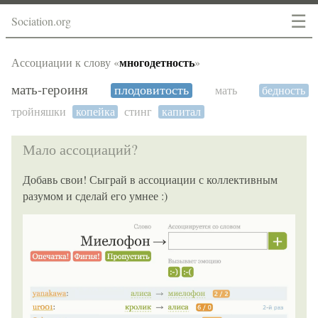
☰
Sociation.org
многодетность
Ассоциации к слову «
»
мать-героиня
плодовитость
мать
бедность
тройняшки
копейка
стинг
капитал
Мало ассоциаций?
Добавь свои! Сыграй в ассоциации с коллективным
разумом и сделай его умнее :)