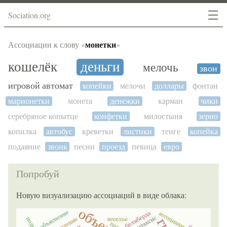
☰
Sociation.org
монетки
Ассоциации к слову «
»
кошелёк
деньги
мелочь
звон
игровой автомат
копейки
мелочи
доллары
фонтан
марионетки
монета
денежки
карман
чики
серебряное копытце
конфетки
милостыня
зерно
копилка
автобус
креветки
листики
тенге
копейка
подаяние
звонк
песни
проезд
певица
евро
Попробуй
Новую визуализацию ассоциаций в виде облака: