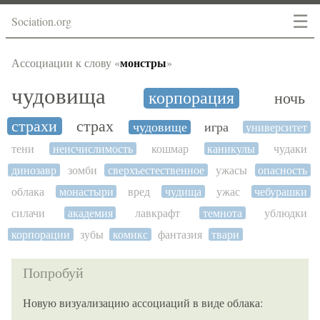
☰
Sociation.org
монстры
Ассоциации к слову «
»
чудовища
корпорация
ночь
страхи
страх
чудовище
игра
университет
тени
неисчислимость
кошмар
каникулы
чудаки
динозавр
зомби
сверхъестественное
ужасы
опасность
облака
монастыри
вред
чудища
ужас
чебурашки
силачи
академия
лавкрафт
темнота
ублюдки
корпорации
зубы
комикс
фантазия
твари
Попробуй
Новую визуализацию ассоциаций в виде облака: