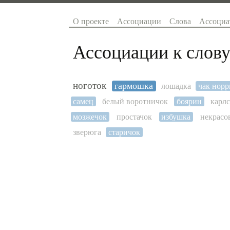
О проекте
Ассоциации
Слова
Ассоциа
Ассоциации к слову
ноготок
гармошка
лошадка
чак норр
самец
белый воротничок
боярин
карл
мозжечок
простачок
избушка
некрасо
зверюга
старичок