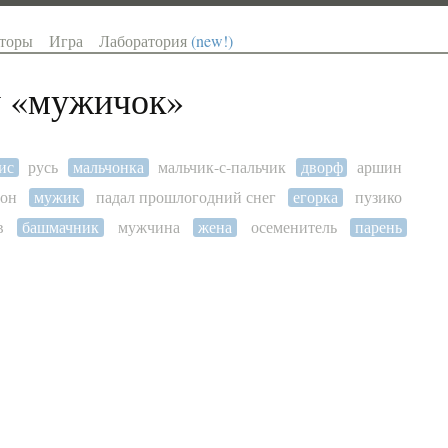
торы
Игра
Лаборатория
(new!)
 «
мужичок
»
ис
русь
мальчонка
мальчик-с-пальчик
дворф
аршин
сон
мужик
падал прошлогодний снег
егорка
пузико
в
башмачник
мужчина
жена
осеменитель
парень