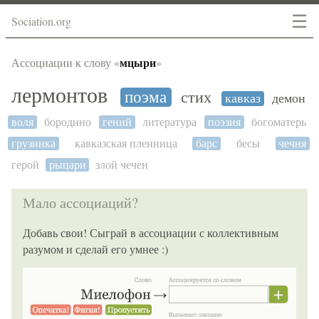
☰
Sociation.org
мцыри
Ассоциации к слову «
»
лермонтов
поэма
стих
кавказ
демон
воля
бородино
гений
литература
поэзия
богоматерь
грузинка
кавказская пленница
барс
бесы
чечня
герой
рыцари
злой чечен
Мало ассоциаций?
Добавь свои! Сыграй в ассоциации с коллективным
разумом и сделай его умнее :)