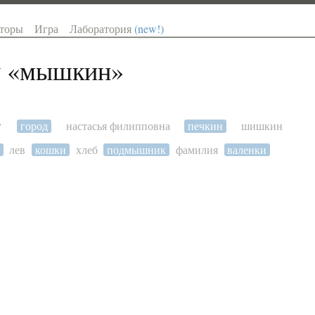
торы
Игра
Лаборатория
(new!)
 «
мышкин
»
т
город
настасья филипповна
печкин
шишкин
лев
кошки
хлеб
подмышник
фамилия
валенки