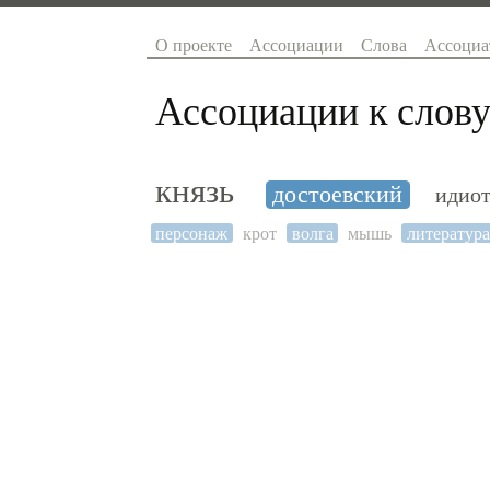
О проекте
Ассоциации
Слова
Ассоциа
Ассоциации к слову
князь
достоевский
идио
персонаж
крот
волга
мышь
литература